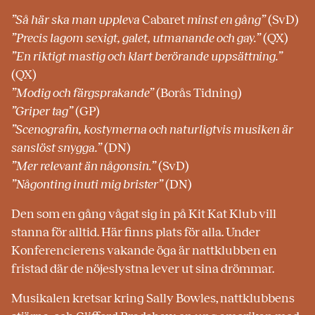
”Så här ska man uppleva
Cabaret
minst en gång”
(SvD)
”Precis lagom sexigt, galet, utmanande och gay.”
(QX)
”En riktigt mastig och klart berörande uppsättning.”
(QX)
”Modig och färgsprakande”
(Borås Tidning)
”Griper tag”
(GP)
”Scenografin, kostymerna och naturligtvis musiken är
sanslöst snygga.”
(DN)
”Mer relevant än någonsin.”
(SvD)
”Någonting inuti mig brister”
(DN)
Den som en gång vågat sig in på Kit Kat Klub vill
stanna för alltid. Här finns plats för alla. Under
Konferencierens vakande öga är nattklubben en
fristad där de nöjeslystna lever ut sina drömmar.
Musikalen kretsar kring Sally Bowles, nattklubbens