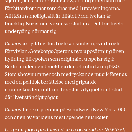
stjärna, och Clifford Bradshaw, en ung amerikan med
författardrömmar som dras med i utsvävningarna.
Allt känns möjligt, allt är tillåtet. Men lyckan är
bräcklig. Nazismen växer sig starkare. Det fria livets
undergång närmar sig.
Cabaret
är fylld av flärd och sensualism, svärta och
förtvivlan. GöteborgsOperans nya uppsättning är en
hyllning till epoken som originalet utspelar sig i:
Berlin under den bräckliga demokratin kring 1930.
Stora shownummer och medryckande musik förenas
med en politisk berättelse med gripande
människoöden, mitt i en färgstark dygnet runt-stad
där livet ständigt pågår.
Cabaret
hade urpremiär på Broadway i New York 1966
och är en av världens mest spelade musikaler.
Ursprungligen producerad och regisserad för New York-