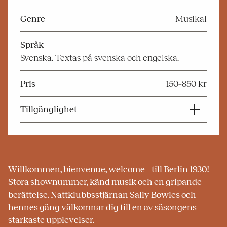
Genre
Musikal
Språk
Svenska. Textas på svenska och engelska.
Pris
150–850 kr
Tillgänglighet
Willkommen, bienvenue, welcome – till Berlin 1930!
Stora shownummer, känd musik och en gripande
berättelse. Nattklubbsstjärnan Sally Bowles och
hennes gäng välkomnar dig till en av säsongens
starkaste upplevelser.