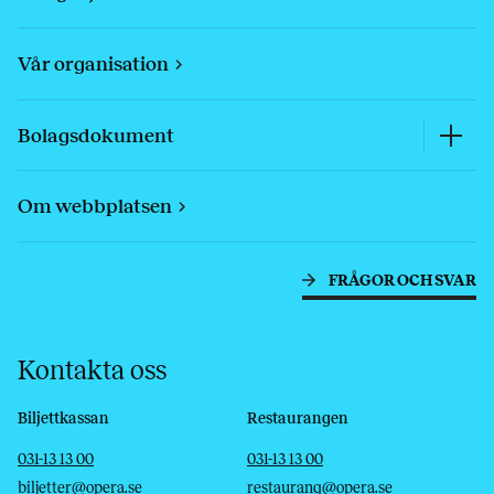
Vår organisation
Bolagsdokument
Om webbplatsen
FRÅGOR OCH SVAR
Kontakta oss
Biljettkassan
Restaurangen
Telefon
E-post
Telefon
E-post
031-13 13 00
031-13 13 00
biljetter@opera.se
restaurang@opera.se