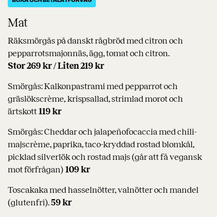
BOKA OCH BETALA I FÖRVÄG
Mat
Räksmörgås på danskt rågbröd med citron och
pepparrotsmajonnäs, ägg, tomat och citron.
Stor 269 kr / Liten 219 kr
Smörgås: Kalkonpastrami med pepparrot och
gräslökscrème, krispsallad, strimlad morot och
ärtskott
119 kr
Smörgås: Cheddar och jalapeñofocaccia med chili-
majscrème, paprika, taco-kryddad rostad blomkål,
picklad silverlök och rostad majs (går att få vegansk
mot förfrågan)
109 kr
Toscakaka med hasselnötter, valnötter och mandel
(glutenfri).
59 kr