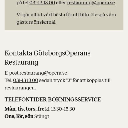
på tel
031-13 13 00
eller
restaurang@opera.se
.
Vi gör alltid vårt bästa för att tillmötesgå våra
gästers önskemål.
Kontakta GöteborgsOperans
Restaurang
E-post
restaurang@opera.se
Tel.
031-13 13 00
sedan tryck "3" för att kopplas till
restaurangen.
TELEFONTIDER BOKNINGSSERVICE
Mån, tis, tors, fre
kl. 13.30–15.30
Ons, lör, sön
Stängt