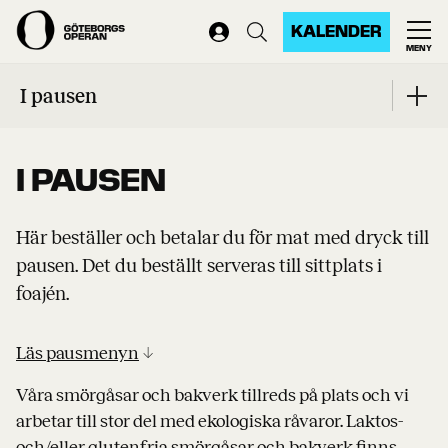
KALENDER
MENY
Start
...
I pausen
I pausen
I PAUSEN
Här beställer och betalar du för mat med dryck till
pausen. Det du beställt serveras till sittplats i
foajén.
Läs pausmenyn
↓
Våra smörgåsar och bakverk tillreds på plats och vi
arbetar till stor del med ekologiska råvaror. Laktos-
och/eller glutenfria smörgåsar och bakverk finns.