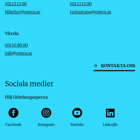
Telefon
E-post
Telefon
E-post
031-13 13 00
031-13 13 00
biljetter@opera.se
restaurang@opera.se
Växeln
Telefon
E-post
031-10 80 00
info@opera.se
KONTAKTA OSS
Sociala medier
Följ Göteborgsoperan
Facebook
Instagram
Youtube
Linkedin