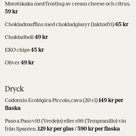
Morotskaka med frosting av cream cheese och citrus.
59 kr
Chokladmuffins med chokladglasyr (laktosfri)
65 kr
Chokladboll
49 kr
EKO chips
45 kr
Oliver
49 kr
Dryck
Codorníu Ecológica Piccolo, cava (20 cl)
149 kr per
flaska
Paso a Paso vitt (Verdejo) eller rött (Tempranillo) vin
från Spanien.
129 kr per glas / 590 kr per flaska