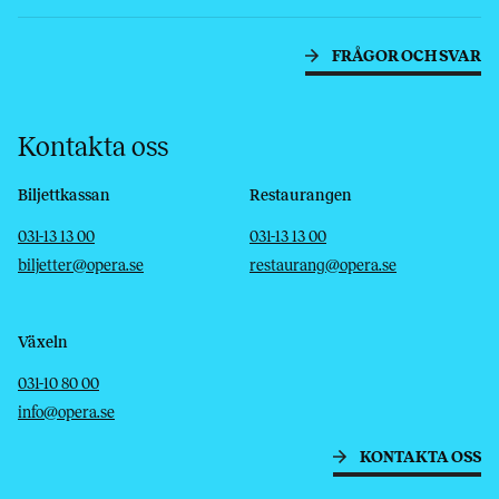
FRÅGOR OCH SVAR
Kontakta oss
Biljettkassan
Restaurangen
Telefon
E-post
Telefon
E-post
031-13 13 00
031-13 13 00
biljetter@opera.se
restaurang@opera.se
Växeln
Telefon
E-post
031-10 80 00
info@opera.se
KONTAKTA OSS