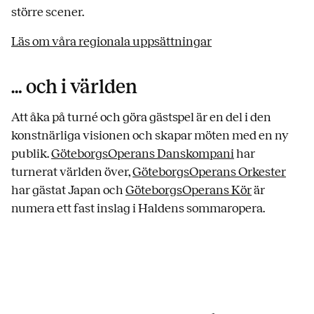
större scener.
Läs om våra regionala uppsättningar
… och i världen
Att åka på turné och göra gästspel är en del i den
konstnärliga visionen och skapar möten med en ny
publik.
GöteborgsOperans Danskompani
har
turnerat världen över,
GöteborgsOperans Orkester
har gästat Japan och
GöteborgsOperans Kör
är
numera ett fast inslag i Haldens sommaropera.