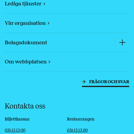
Lediga tjänster
Vår organisation
Bolagsdokument
Om webbplatsen
FRÅGOR OCH SVAR
Kontakta oss
Biljettkassan
Restaurangen
Telefon
E-post
Telefon
E-post
031-13 13 00
031-13 13 00