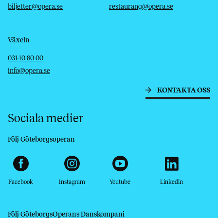
biljetter@opera.se
restaurang@opera.se
Växeln
Telefon
E-post
031-10 80 00
info@opera.se
KONTAKTA OSS
Sociala medier
Följ Göteborgsoperan
Facebook
Instagram
Youtube
Linkedin
Följ GöteborgsOperans Danskompani