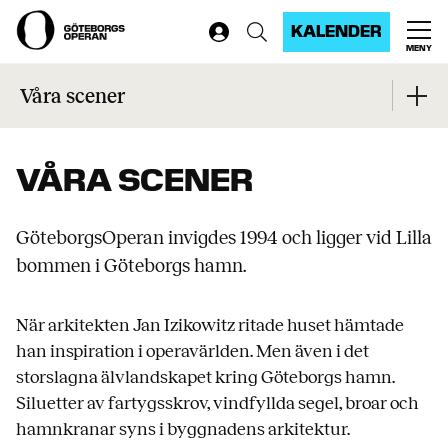
KALENDER
MENY
Start
...
Våra scener
Våra scener
VÅRA SCENER
GöteborgsOperan invigdes 1994 och ligger vid Lilla
bommen i Göteborgs hamn.
När arkitekten Jan Izikowitz ritade huset hämtade
han inspiration i operavärlden. Men även i det
storslagna älvlandskapet kring Göteborgs hamn.
Siluetter av fartygsskrov, vindfyllda segel, broar och
hamnkranar syns i byggnadens arkitektur.