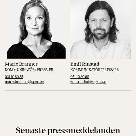
Marie Branner
Emil Rinstad
KOMMUNIKATÖR/ PRESS/ PR
KOMMUNIKATÖR/ PRESS/ PR
031-10 80 35
031-10 80 68
marie.branner@opera.se
emil.rinstad@opera.se
Senaste pressmeddelanden