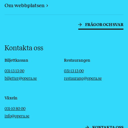
Om webbplatsen
FRÅGOR OCH SVAR
Kontakta oss
Biljettkassan
Restaurangen
Telefon
E-post
Telefon
E-post
031-13 13 00
031-13 13 00
biljetter@opera.se
restaurang@opera.se
Växeln
Telefon
E-post
031-10 80 00
info@opera.se
KONTAKTA OSS