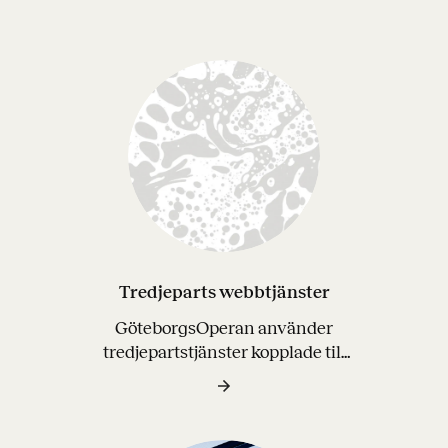
Tredjeparts webbtjänster
GöteborgsOperan använder
tredjepartstjänster kopplade till
webbplatsen opera.se för att bl. a.
kunna sälja biljetter, analysera
trafik på webbplatsen, spela upp