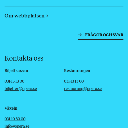
Om webbplatsen
FRÅGOR OCH SVAR
Kontakta oss
Biljettkassan
Restaurangen
Telefon
E-post
Telefon
E-post
031-13 13 00
031-13 13 00
biljetter@opera.se
restaurang@opera.se
Växeln
Telefon
E-post
031-10 80 00
info@opera.se