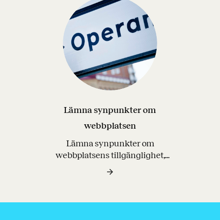
video- och ljudmaterial, ta emot
formulärsvar och skicka
nyhetsbrev. Dessa tjänster har i
sin tur egna analysverktyg
kopplade till sig. En kort
sammanfattning av samt länk
till villkor och information om
dessa tjänster hittar du nedanför.
Lämna synpunkter om
webbplatsen
Lämna synpunkter om
webbplatsens tillgänglighet,
innehåll eller tekniska
funktioner.