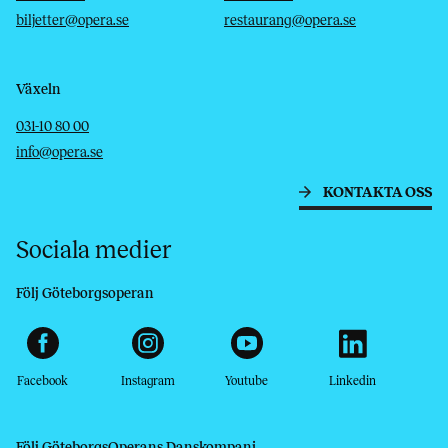
biljetter@opera.se
restaurang@opera.se
Växeln
Telefon
E-post
031-10 80 00
info@opera.se
KONTAKTA OSS
Sociala medier
Följ Göteborgsoperan
Facebook
Instagram
Youtube
Linkedin
Följ GöteborgsOperans Danskompani