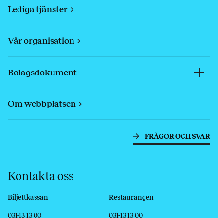
Lediga tjänster
Vår organisation
Bolagsdokument
Om webbplatsen
FRÅGOR OCH SVAR
Kontakta oss
Biljettkassan
Restaurangen
Telefon
E-post
Telefon
E-post
031-13 13 00
031-13 13 00