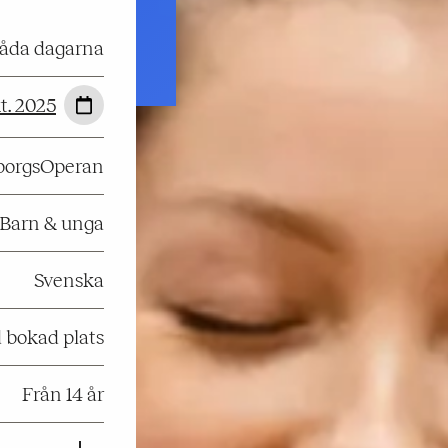
 båda dagarna
t. 2025
eborgsOperan
Barn & unga
Svenska
 bokad plats
Från 14 år