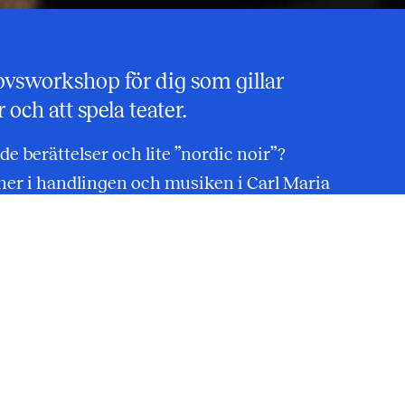
ovsworkshop för dig som gillar
och att spela teater.
e berättelser och lite ”nordic noir”?
ner i handlingen och musiken i Carl Maria
ten
tillsammans med workshopledarna
tte Marke. Workshopen riktar sig till dig
r, tänka kreativt och testa egna idéer på
manusidéer, scenframställning och
höva kunna sjunga en ton.