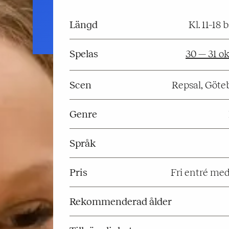
Längd
Kl. 11–18
Spelas
30 — 31 ok
Scen
Repsal, Göt
Genre
Språk
Pris
Fri entré med
Rekommenderad ålder