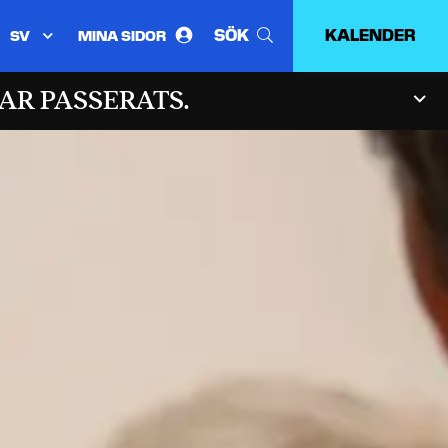
SÖK
KALENDER
MINA SIDOR
Välj
språk:
AR PASSERATS.