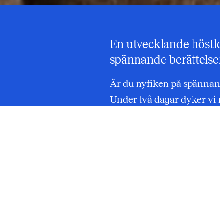
En utvecklande höstl
spännande berättelser 
Är du nyfiken på spännand
Under två dagar dyker vi 
von Webers opera
Friskyt
Charlotta Sairio och Anne
som gillar att spela teate
scen. Du får arbeta med 
gestaltning – utan att be
Vi kommer att: