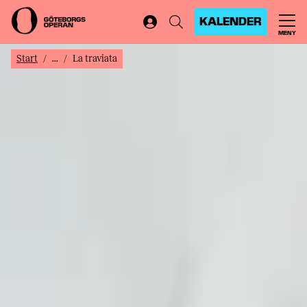
KALENDER
MENY
Start
...
La traviata