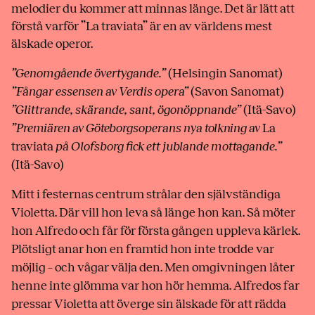
melodier du kommer att minnas länge. Det är lätt att
förstå varför ”La traviata” är en av världens mest
älskade operor.
”Genomgående övertygande.”
(Helsingin Sanomat)
”Fångar essensen av Verdis opera”
(Savon Sanomat)
”Glittrande, skärande, sant, ögonöppnande”
(Itä-Savo)
”Premiären av Göteborgsoperans nya tolkning av
La
traviata
på Olofsborg fick ett jublande mottagande.”
(Itä-Savo)
Mitt i festernas centrum strålar den självständiga
Violetta. Där vill hon leva så länge hon kan. Så möter
hon Alfredo och får för första gången uppleva kärlek.
Plötsligt anar hon en framtid hon inte trodde var
möjlig – och vågar välja den. Men omgivningen låter
henne inte glömma var hon hör hemma. Alfredos far
pressar Violetta att överge sin älskade för att rädda