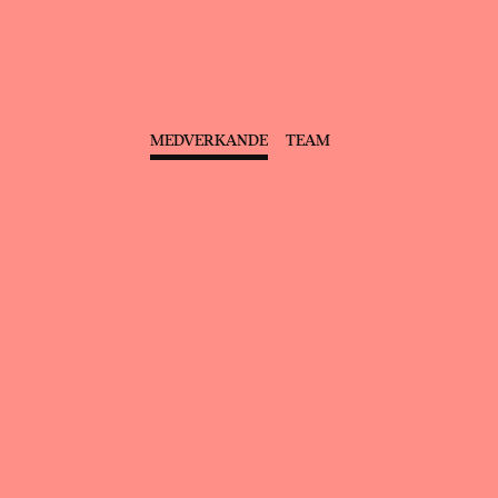
MEDVERKANDE
TEAM
VIOLETTA VALÉRY
FLORA BERVOIX
Ida Falk Winland
Katarina Giotas