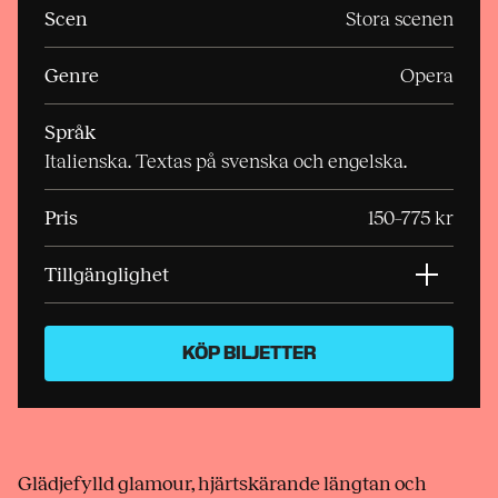
Scen
Stora scenen
Genre
Opera
Språk
Italienska. Textas på svenska och engelska.
Pris
150–775 kr
Tillgänglighet
KÖP BILJETTER
Glädjefylld glamour, hjärtskärande längtan och