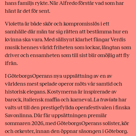
hans familjs rykte. När Alfredo förstår vad som har
hänt är det för sent.
Violetta är både skör och kompromisslös i ett
samhälle där män tar sig rätten att bestämma hur en
kvinna ska vara. Med sällsynt klarhet fångar Verdis
musik hennes värld: friheten som lockar, längtan som
driver och ensamheten som till sist blir omöjlig att fly
ifrån.
I GöteborgsOperans nya uppsättning av en av
världens mest spelade operor möts vår samtid och
historisk elegans. Kostymerna är inspirerade av
barock, italiensk maffia och karneval.
La traviata
har
valts ut till den prestigefyllda operafestivalen i finska
Savonlinna. Där får uppsättningen premiär
sommaren 2026, med GöteborgsOperans solister, kör
och orkester, innan den öppnar säsongen i Göteborg.