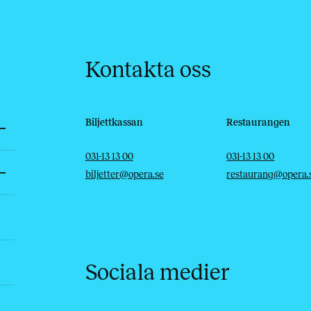
Kontakta oss
Biljettkassan
Restaurangen
Telefon
E-post
Telefon
E-post
031-13 13 00
031-13 13 00
biljetter@opera.se
restaurang@opera.
Sociala medier