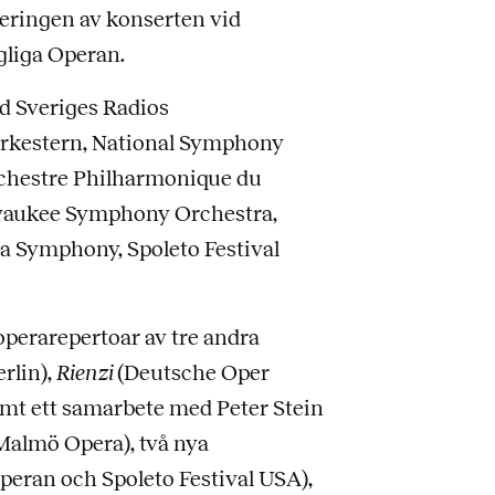
geringen av konserten vid
gliga Operan.
ed Sveriges Radios
orkestern, National Symphony
rchestre Philharmonique du
waukee Symphony Orchestra,
a Symphony, Spoleto Festival
operarepertoar av tre andra
rlin),
Rienzi
(Deutsche Oper
amt ett samarbete med Peter Stein
Malmö Opera), två nya
peran och Spoleto Festival USA),