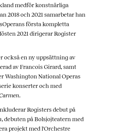
kland medför konstnärliga
lan 2018 och 2021 samarbetar han
sOperans första kompletta
östen 2021 dirigerar Rogister
r också en ny uppsättning av
serad av Francois Girard, samt
er Washington National Operas
 serie konserter och med
Carmen
.
nkluderar Rogisters debut på
n
, debuten på Bolsjojteatern med
flera projekt med l'Orchestre