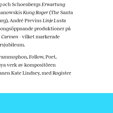
rg
och Schoenbergs
Erwartung
ymanowskis
Kung Roger
(The Santa
rg), André Previns
Linje Lusta
äsongsöppnande produktioner på
s
Carmen
- vilket markerade
rsjubileum.
rammophon, Follow, Poet,
 nya verk av kompositören
nen Kate Lindsey, med Rogister