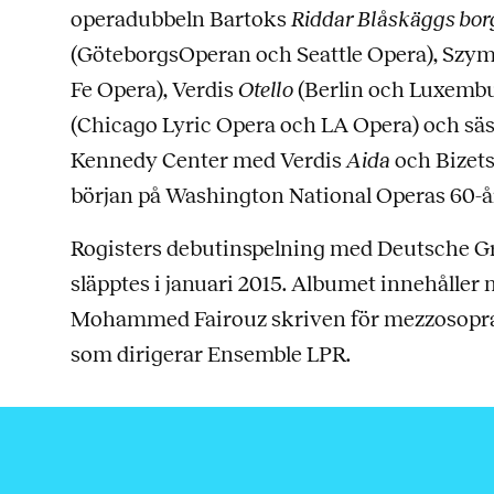
operadubbeln Bartoks
Riddar Blåskäggs bo
(GöteborgsOperan och Seattle Opera), Sz
Fe Opera), Verdis
Otello
(Berlin och Luxembu
(Chicago Lyric Opera och LA Opera) och s
Kennedy Center med Verdis
Aida
och Bizet
början på Washington National Operas 60-å
Rogisters debutinspelning med Deutsche G
släpptes i januari 2015. Albumet innehåller
Mohammed Fairouz skriven för mezzosopra
som dirigerar Ensemble LPR.