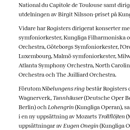
National du Capitole de Toulouse samt diri
utdelningen av Birgit Nilsson-priset på Kun
Vidare har Rogisters dirigerat konserter m
symfoniorkester, Kungliga Filharmoniska 
Orchestra, Göteborgs Symfoniorkester, l'O
Luxembourg, Malmö symfoniorkester, Mil
Atlanta Symphony Orchestra, North Carolin
Orchestra och The Juilliard Orchestra.
Förutom
Nibelungens ring
består Rogisters 
Wagnerverk,
Tannhäuser
(Deutsche Oper Be
Berlin) och
Lohengrin
(Kungliga Operan), s
i en ny uppsättning av Mozarts
Trollflöjten
(
uppsättningar av
Eugen Onegin
(Kungliga O