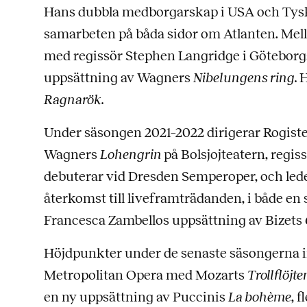
Hans dubbla medborgarskap i USA och Tys
samarbeten på båda sidor om Atlanten. Mel
med regissör Stephen Langridge i Göteborg
uppsättning av Wagners
Nibelungens ring.
H
Ragnarök.
Under säsongen 2021–2022 dirigerar Rogiste
Wagners
Lohengrin
på Bolsjojteatern, regis
debuterar vid Dresden Semperoper, och led
återkomst till liveframträdanden, i både en
Francesca Zambellos uppsättning av Bizets
Höjdpunkter under de senaste säsongerna i
Metropolitan Opera med Mozarts
Trollflöjte
en ny uppsättning av Puccinis
La bohème
, 