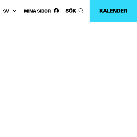
SÖK
KALENDER
MINA SIDOR
Välj
språk: