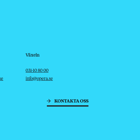
Växeln
Telefon
E-post
031-10 80 00
se
info@opera.se
KONTAKTA OSS