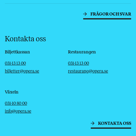
FRÅGOR OCH SVAR
Kontakta oss
Biljettkassan
Restaurangen
Telefon
E-post
Telefon
E-post
031-13 13 00
031-13 13 00
biljetter@opera.se
restaurang@opera.se
Växeln
Telefon
E-post
031-10 80 00
info@opera.se
KONTAKTA OSS