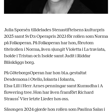
Julia Sporsén tilldelades Stenastiftelsens kulturpris
2025 samt SvD:s Operapris 2023 för rollen som Norma
på Folkoperan. På Folkoperan har hon, förutom
titelrollen i Norma, även sjungit Violetta i La traviata,
Isolde i Tristan och Isolde samt Judit i Riddar
Blåskäggs borg.
På GöteborgsOperan har hon bl.a. gestaltat
Desdemona i Otello, Iolanta i Iolanta,
Elsa-Lill i Herr Arnes penningar samt Kumudha i A
flowering tree. Hon har även framfört Richard
Strauss’ Vier letzte Lieder hos oss.
Säsongen 2024 gjorde hon rollen som Paulina Salas i