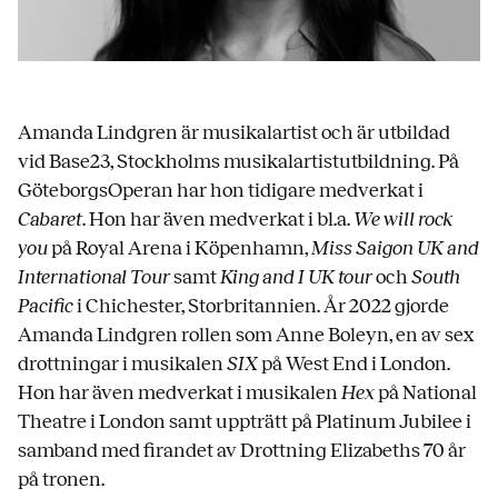
Amanda Lindgren är musikalartist och är utbildad
vid Base23, Stockholms musikalartistutbildning. På
GöteborgsOperan har hon tidigare medverkat i
Cabaret
. Hon har även medverkat i bl.a.
We will rock
you
på Royal Arena i Köpenhamn,
Miss Saigon UK and
International Tour
samt
King and I UK tour
och
South
Pacific
i Chichester, Storbritannien. År 2022 gjorde
Amanda Lindgren rollen som Anne Boleyn, en av sex
drottningar i musikalen
SIX
på West End i London.
Hon har även medverkat i musikalen
Hex
på National
Theatre i London samt uppträtt på Platinum Jubilee i
samband med firandet av Drottning Elizabeths 70 år
på tronen.