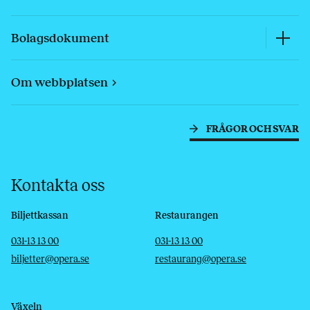
Bolagsdokument
Om webbplatsen
FRÅGOR OCH SVAR
Kontakta oss
Biljettkassan
Restaurangen
Telefon
E-post
Telefon
E-post
031-13 13 00
031-13 13 00
biljetter@opera.se
restaurang@opera.se
Växeln