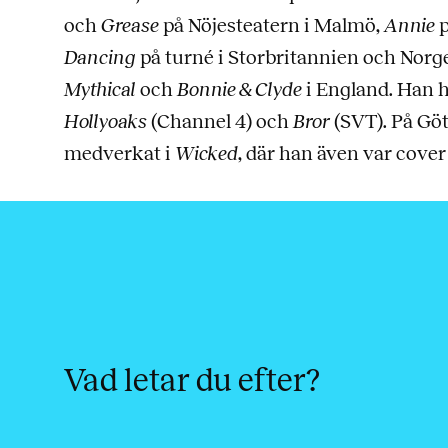
och
Grease
på Nöjesteatern i Malmö,
Annie
p
Dancing
på turné i Storbritannien och Norg
Mythical
och
Bonnie & Clyde
i England. Han h
Hollyoaks
(Channel 4) och
Bror
(SVT). På Gö
medverkat i
Wicked
, där han även var cover
Vad letar du efter?