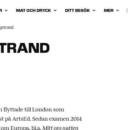
R
MAT OCH DRYCK
DITT BESÖK
MER
|
gstrand
TRAND
flyttade till London som
rtist på ArtsEd. Sedan examen 2014
ntom Europa, bl.a.
Mitt om natten