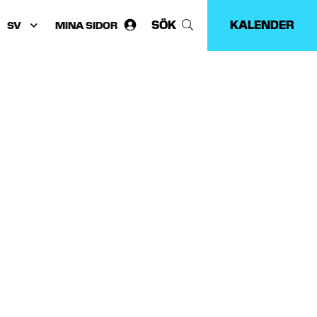
SÖK
KALENDER
MINA SIDOR
Välj
språk: