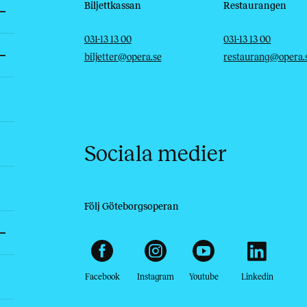
Biljettkassan
Restaurangen
Telefon
E-post
Telefon
E-post
031-13 13 00
031-13 13 00
biljetter@opera.se
restaurang@opera.
Sociala medier
Följ Göteborgsoperan
Facebook
Instagram
Youtube
Linkedin