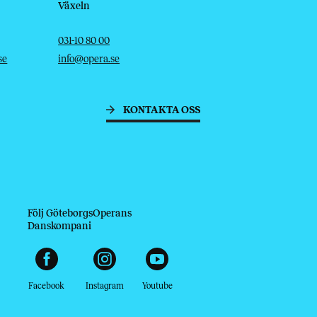
Växeln
Telefon
E-post
031-10 80 00
se
info@opera.se
KONTAKTA OSS
Följ GöteborgsOperans
Danskompani
Facebook
Instagram
Youtube