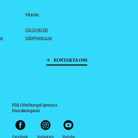
Växeln
Telefon
E-post
031-10 80 00
se
info@opera.se
KONTAKTA OSS
Följ GöteborgsOperans
Danskompani
Facebook
Instagram
Youtube