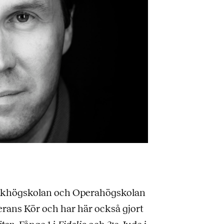
usikhögskolan och Operahögskolan
erans Kör och har här också gjort