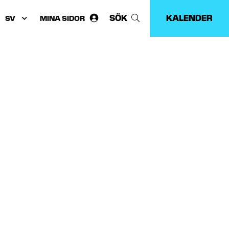
SÖK
KALENDER
MINA SIDOR
Välj
språk: