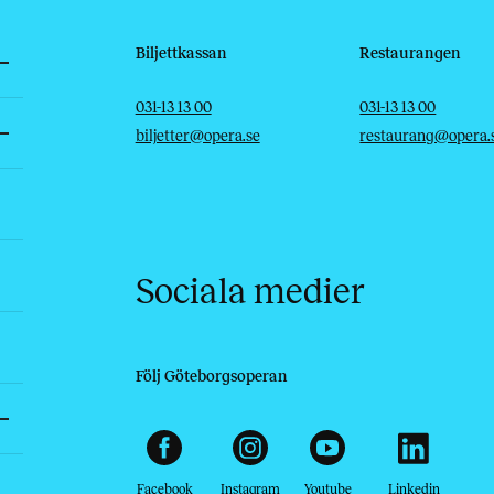
Biljettkassan
Restaurangen
Telefon
E-post
Telefon
E-post
031-13 13 00
031-13 13 00
biljetter@opera.se
restaurang@opera.
Sociala medier
Följ Göteborgsoperan
Facebook
Instagram
Youtube
Linkedin