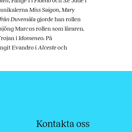
jten
, Fånge 1 i
Fidelio
och 3:e Jude i
 musikalerna
Miss Saigon, Mary
 från Duvemåla
gjorde han rollen
sjöng Marcus rollen som läraren.
Trojan i
Idomeneo
. På
ungit Evandro i
Alceste
och
Kontakta oss