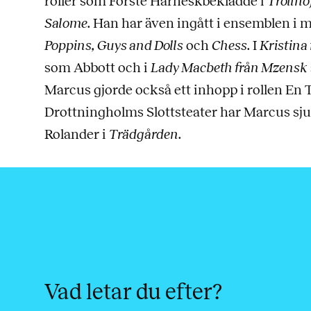
roller som Förste Harneskbeklädde i
Trollflö
Salome
. Han har även ingått i ensemblen i
Poppins, Guys and Dolls
och
Chess
. I
Kristina
som Abbott och i
Lady Macbeth från Mzensk
Marcus gjorde också ett inhopp i rollen En 
Drottningholms Slottsteater har Marcus sj
Rolander i
Trädgården
.
Vad letar du efter?