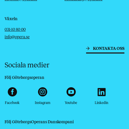
Växeln
Telefon
E-post
031-10 80 00
info@opera.se
KONTAKTA OSS
Sociala medier
Följ Göteborgsoperan
Facebook
Instagram
Youtube
Linkedin
Följ GöteborgsOperans Danskompani