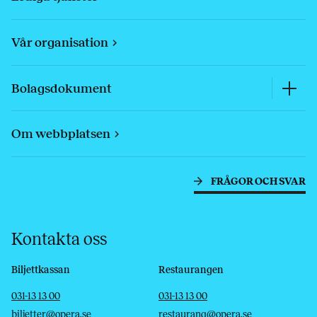
Vår organisation
Bolagsdokument
Om webbplatsen
FRÅGOR OCH SVAR
Kontakta oss
Biljettkassan
Restaurangen
Telefon
E-post
Telefon
E-post
031-13 13 00
031-13 13 00
biljetter@opera.se
restaurang@opera.se