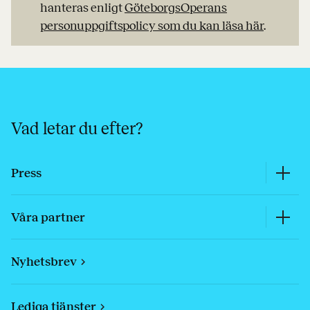
hanteras enligt
GöteborgsOperans
personuppgiftspolicy som du kan läsa här
.
Vad letar du efter?
Press
Våra partner
Nyhetsbrev
Lediga tjänster