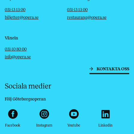
Telefon
E-post
Telefon
E-post
031-13 13 00
031-13 13 00
biljetter@opera.se
restaurang@opera.se
Växeln
Telefon
E-post
031-10 80 00
info@opera.se
KONTAKTA OSS
Sociala medier
Följ Göteborgsoperan
Facebook
Instagram
Youtube
Linkedin