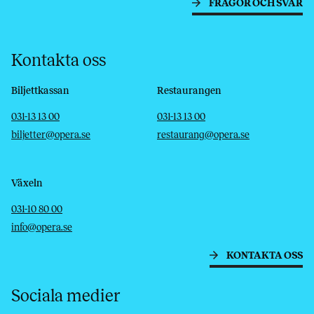
FRÅGOR OCH SVAR
Kontakta oss
Biljettkassan
Restaurangen
Telefon
E-post
Telefon
E-post
031-13 13 00
031-13 13 00
biljetter@opera.se
restaurang@opera.se
Växeln
Telefon
E-post
031-10 80 00
info@opera.se
KONTAKTA OSS
Sociala medier