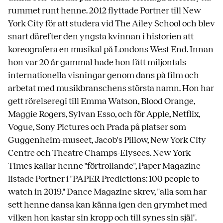
rummet runt henne. 2012 flyttade Portner till New
York City för att studera vid The Ailey School och blev
snart därefter den yngsta kvinnan i historien att
koreografera en musikal på Londons West End. Innan
hon var 20 år gammal hade hon fått miljontals
internationella visningar genom dans på film och
arbetat med musikbranschens största namn. Hon har
gett rörelseregi till Emma Watson, Blood Orange,
Maggie Rogers, Sylvan Esso, och för Apple, Netflix,
Vogue, Sony Pictures och Prada på platser som
Guggenheim-museet, Jacob's Pillow, New York City
Centre och Theatre Champs-Elysees. New York
Times kallar henne "förtrollande", Paper Magazine
listade Portner i "PAPER Predictions: 100 people to
watch in 2019." Dance Magazine skrev, "alla som har
sett henne dansa kan känna igen den grymhet med
vilken hon kastar sin kropp och till synes sin själ".