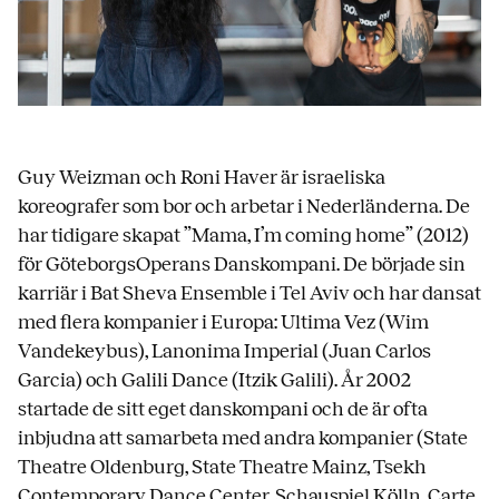
Guy Weizman och Roni Haver är israeliska
koreografer som bor och arbetar i Nederländerna. De
har tidigare skapat ”Mama, I’m coming home” (2012)
för GöteborgsOperans Danskompani. De började sin
karriär i Bat Sheva Ensemble i Tel Aviv och har dansat
med flera kompanier i Europa: Ultima Vez (Wim
Vandekeybus), Lanonima Imperial (Juan Carlos
Garcia) och Galili Dance (Itzik Galili). År 2002
startade de sitt eget danskompani och de är ofta
inbjudna att samarbeta med andra kompanier (State
Theatre Oldenburg, State Theatre Mainz, Tsekh
Contemporary Dance Center, Schauspiel Kölln, Carte