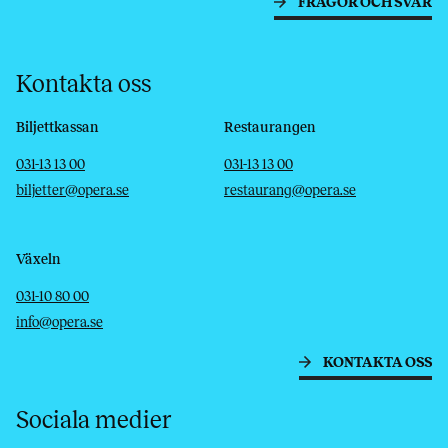
FRÅGOR OCH SVAR
Kontakta oss
Biljettkassan
Restaurangen
Telefon
E-post
Telefon
E-post
031-13 13 00
031-13 13 00
biljetter@opera.se
restaurang@opera.se
Växeln
Telefon
E-post
031-10 80 00
info@opera.se
KONTAKTA OSS
Sociala medier