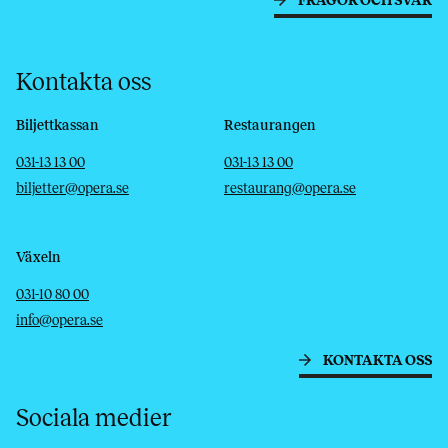
FRÅGOR OCH SVAR
Kontakta oss
Biljettkassan
Restaurangen
Telefon
E-post
Telefon
E-post
031-13 13 00
031-13 13 00
biljetter@opera.se
restaurang@opera.se
Växeln
Telefon
E-post
031-10 80 00
info@opera.se
KONTAKTA OSS
Sociala medier