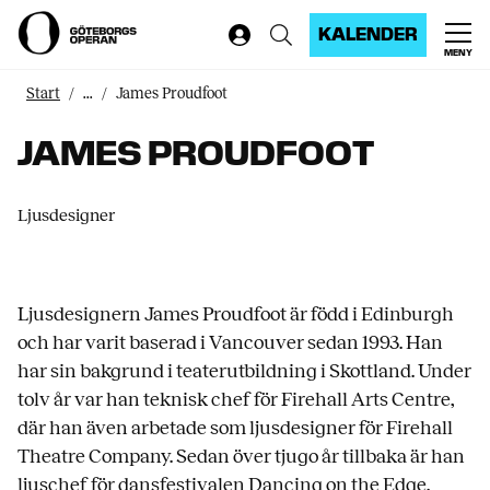
KALENDER
MENY
Start
...
James Proudfoot
JAMES PROUDFOOT
Ljusdesigner
Ljusdesignern James Proudfoot är född i Edinburgh
och har varit baserad i Vancouver sedan 1993. Han
har sin bakgrund i teaterutbildning i Skottland. Under
tolv år var han teknisk chef för Firehall Arts Centre,
där han även arbetade som ljusdesigner för Firehall
Theatre Company. Sedan över tjugo år tillbaka är han
ljuschef för dansfestivalen Dancing on the Edge.