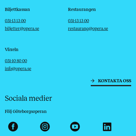
Biljettkassan
Restaurangen
Telefon
E-post
Telefon
E-post
031-13 13 00
031-13 13 00
biljetter@opera.se
restaurang@opera.se
Växeln
Telefon
E-post
031-10 80 00
info@opera.se
KONTAKTA OSS
Sociala medier
Följ Göteborgsoperan