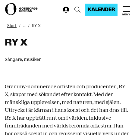
KALENDER
MENY
Start
...
RY X
RY X
Sångare, musiker
Grammy-nominerade artisten och producenten, RY
X, skapar med sökandet efter kontakt. Med den
mänskliga upplevelsen, med naturen, med själen.
Uttrycket är kärnan i hans konst och det han dras till.
RY X har uppträtt runt om i världen, inklusive
framträdanden med världsberömda orkestrar. Han
har också spelat in och regisserat visuella verk under