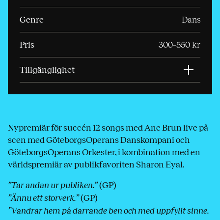
Genre
Dans
Pris
300–550 kr
Tillgänglighet
Nypremiär för succén 12 songs med Ane Brun live på
scen med GöteborgsOperans Danskompani och
GöteborgsOperans Orkester, i kombination med en
världspremiär av publikfavoriten Sharon Eyal.
”Tar andan ur publiken.”
(GP)
”Ännu ett storverk.”
(GP)
”Vandrar hem på darrande ben och med uppfyllt sinne.