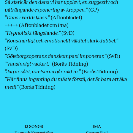
Så stark är den dans vi har upplevt, en suggestiv och
påträngande exponering av kroppen.”
(GP)
”Dans i världsklass.”
(Aftonbladet)
+++++
(Aftonbladet om
ima
)
”Hypnotiskt fängslande.”
(SvD)
”Konstnärligt och emotionellt väldigt stark dubbel.”
(SvD)
”Göteborgsoperans danskompani imponerar.”
(SvD)
”Vansinnigt vackert.”
(Borås Tidning)
”Jag är såld, rörelserna går rakt in.”
(Borås Tidning)
”Här finns ingenting du måste förstå, det är bara att åka
med!”
(Borås Tidning)
12 SONGS
IMA