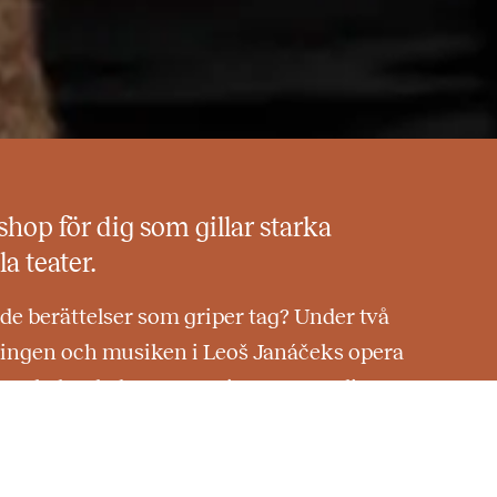
hop för dig som gillar starka
la teater.
de berättelser som griper tag? Under två
dlingen och musiken i Leoš Janáčeks opera
orkshopledaren Catarina Gnosspelius.
 och musiken, och diskuterar frågor som:
eran för oss idag? Hur skulle berättelsen