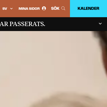
SÖK
KALENDER
MINA SIDOR
Välj
språk:
AR PASSERATS.