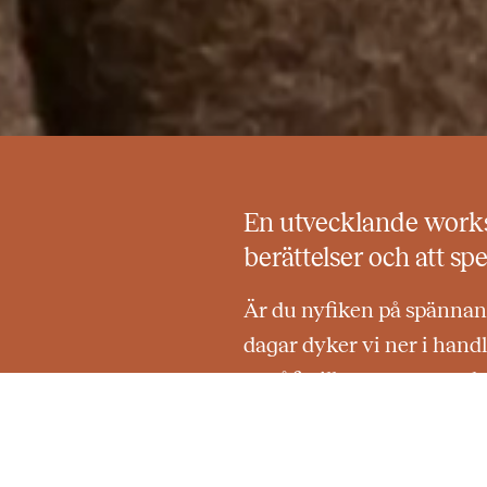
En utvecklande works
berättelser och att spe
Är du nyfiken på spännan
dagar dyker vi ner i han
Jenůfa
tillsammans med w
Vi utforskar både storyn
Hur aktuell är den här op