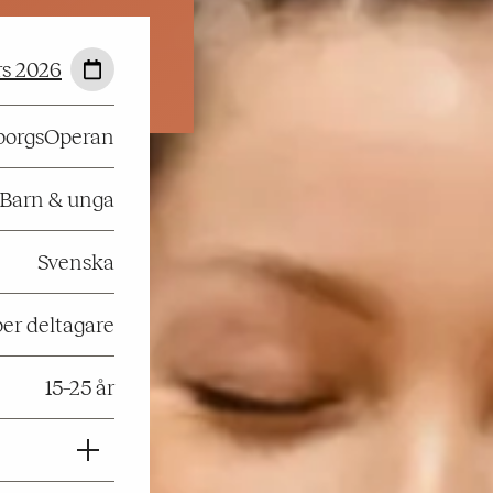
rs 2026
eborgsOperan
Barn & unga
Svenska
per deltagare
15–25 år