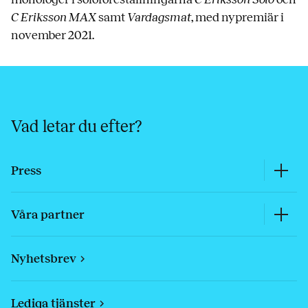
C Eriksson MAX
samt
Vardagsmat
, med nypremiär i
november 2021.
Vad letar du efter?
Press
Våra partner
Nyhetsbrev
Lediga tjänster