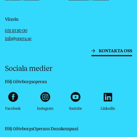
Växeln
Telefon
E-post
031-10 80 00
info@opera.se
KONTAKTA OSS
Sociala medier
Följ Göteborgsoperan
Facebook
Instagram
Youtube
Linkedin
Följ GöteborgsOperans Danskompani