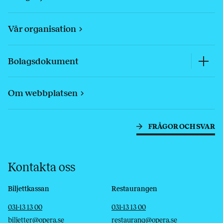
Vår organisation
Bolagsdokument
Om webbplatsen
FRÅGOR OCH SVAR
Kontakta oss
Biljettkassan
Restaurangen
Telefon
E-post
Telefon
E-post
031-13 13 00
031-13 13 00
biljetter@opera.se
restaurang@opera.se