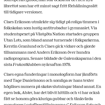
librettot som har ett minst sagt fritt förhållningssätt
till tidigare versioner.
Claes Eriksson utmärkte sig tidigt på roliga timmen i
folkskolan som lustig antitrubadur i gymnasiet. Via
studentspexet på Västgöta Nation startades gruppen
Utan Lots, som bland annat turnerade i folkparkerna.
Kerstin Granlund och Claes gick vidare och gjorde
tillsammans med Anders Eriksson över hundra
radioprogram. Senare bildade de Galenskaparna i den
sista
Frukostklubben
nyårsafton 1978.
Claes egna funderingar i monologform har jämförts
med Tage Danielssons och somliga av hans texter
högläses numera på skolavslutningar bland annat. En
egen bok,
Alster,
har det blivit hittills och vi har också
fått se honom göra kluriga gubbar och tänkvärda
monologer i soloföreställningarna
C Eriksson Solo
och