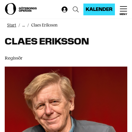
KALENDER
MENY
Start
...
Claes Eriksson
CLAES ERIKSSON
Regissör