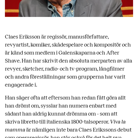
Claes Eriksson är regissör, manusförfattare,
revyartist, komiker, skådespelare och kompositör och
är känd som medlem i Galenskaparna och After
Shave. Han har skrivit den absoluta merparten av alla
revyer, sketcher, radio- och tv-program, långfilmer
och andra föreställningar som grupperna har varit
engagerade i.
Han säger ofta att eftersom han redan fått göra allt
han drömt om, sysslar han numera enbart med
sådant han aldrig kunnat drömma om – som att
skriva libretto till italienska 1800-talsoperor.
Viva la
mamma
är nämligen inte bara Claes Erikssons debut
som operaregissör, han står också för det helt nya