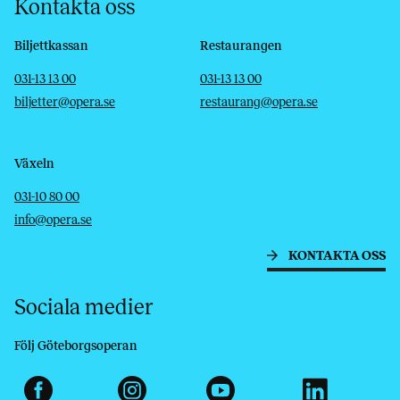
Kontakta oss
Biljettkassan
Restaurangen
Telefon
E-post
Telefon
E-post
031-13 13 00
031-13 13 00
biljetter@opera.se
restaurang@opera.se
Växeln
Telefon
E-post
031-10 80 00
info@opera.se
KONTAKTA OSS
Sociala medier
Följ Göteborgsoperan