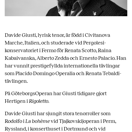
Davide Giusti, lyrisk tenor, är född i Civitanova
Marche, Italien, och studerade vid Pergolesi-
konservatoriet i Fermo för Renata Scotto, Raina
Kabaivanska, Alberto Zedda och Ernesto Palacio. Han
har vunnit prestigefyllda internationella tävlingar
som Placido Domingo Operalia och Renata Tebaldi-
tävlingen.
På GöteborgsOperan har Giusti tidigare gjort
Hertigen i
Rigoletto.
Davide Giusti har sjungit stora tenorroller som
Rodolfo i
La
b
oh
è
me
vid Tjajkovskijoperan i Perm,
Ryssland, i konserthuset i Dortmund och vid