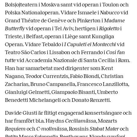
Bolsjojteatern i Moskva samt vid operan i Toulon och
Polska Nationaloperan. Vidare Ismaele i
Nabucco
vid
Grand Théatre de Genève och Pinkerton i
Madam
e
Butterfly
vid operan i Tel Aviv, hertigen i
Rigoletto
i
Trieste, i Belfast, operan i Liège samt Kungliga
Operan. Vidare Tebaldo i
I Capuleti ei Montecchi
vid
Teatro São Carlos i Lissabon och Ferrando i
Così fan
tutte
vid Accademia Nazionale di Santa Cecilia i Rom.
Han har samarbetat med dirigenter som Kent
Nagano, Teodor Currentzis, Fabio Biondi, Christian
Zacharias, Bruno Campanella, Francesco Lanzillotta,
Gianluigi Gelmetti, Giampaolo Bisanti, Umberto
Benedetti Michelangeli och Donato Renzetti.
Davide Giusti är flitigt engagerad konsertsångare och
har framfört bl.a. Haydns
Ceciliam
ässa
, Mozarts
Requiem
och
C-mollmässa
, Rossinis
Stabat Mater
och
Petite Messe Solennelle
, Beethovens
N
ionde symfoni
,