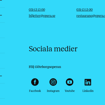
Telefon
E-post
Telefon
E-post
031-13 13 00
031-13 13 00
biljetter@opera.se
restaurang@opera.
Sociala medier
Följ Göteborgsoperan
Facebook
Instagram
Youtube
Linkedin