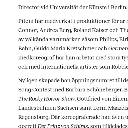
Director vid Universität der Künste i Berlin.
Pitoni har medverkat i produktioner för art
Connor, Andrea Berg, Roland Kaiser och The 
av välkända varumärken såsom Philips, Bir
Bahn, Guido Maria Kretschmer och
Germany
medkoreograf har han arbetat med stora tys
och med internationella artister som Robbi
Nyligen skapade han öppningsnumret till de
Song Contest med Barbara Schöneberger. B
The Rocky Horror Show
, Gottfried von Eine
Landesbühnen Sachsen samt Lorin Maazels
Regensburg. Där koreograferade han även 
operett
Der Prinz von Schiras
, som tilldelad