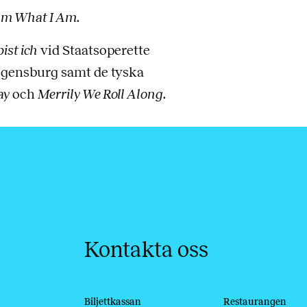
Am What I Am
.
ist ich
vid Staatsoperette
egensburg samt de tyska
ay
och
Merrily We Roll Along
.
Kontakta oss
Biljettkassan
Restaurangen