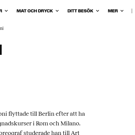
R
MAT OCH DRYCK
DITT BESÖK
MER
|
ni
I
 flyttade till Berlin efter att ha
ggnadskurser i Rom och Milano.
oreograf studerade han till Art