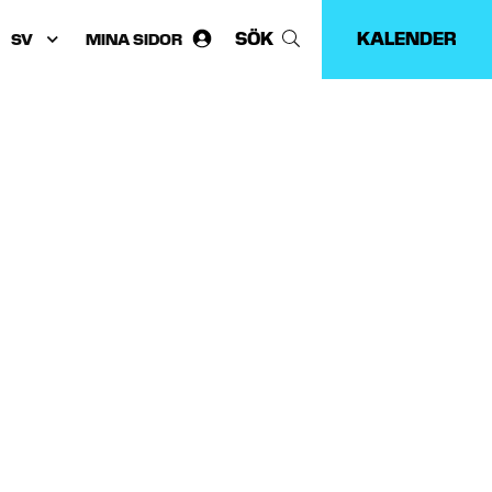
SÖK
KALENDER
MINA SIDOR
Välj
språk: