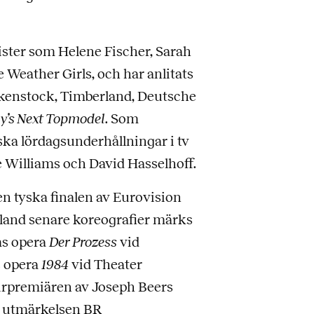
ister som Helene Fischer, Sarah
Weather Girls, och har anlitats
kenstock, Timberland, Deutsche
’s Next Topmodel
. Som
ka lördagsunderhållningar i tv
e Williams och David Hasselhoff.
n tyska finalen av Eurovision
land senare koreografier märks
ms opera
Der Prozess
vid
 opera
1984
vid Theater
urpremiären av Joseph Beers
es utmärkelsen BR