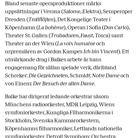
Bland senaste operaproduktioner märks
uppsättningar i Verona (
Salome
,
Elektra
), Semperoper
Dresden (
Trollflöjten
), Det Kongelige Teater i
Köpenhamn (
La bohème
), Operan i Sofia (
Don Carlo
),
Theater St. Gallen (
Trubaduren
,
Faust
,
Tosca
) samt
Theater an der Wien (
La voix humaine
och
urpremiären av Gordon Kampes
Ich bin Vincent
). Ett
utmärkande drag i Balkes arbete är hans
engagemang för sällan spelade verk, däribland
Schreker:
Die Gezeichneten
, Schmidt:
Notre Dame
och
von Einem:
Der Besuch der alten Dame
.
Balke har dirigerat ledande orkestrar såsom
Münchens radioorkester, MDR Leipzig, Wiens
symfoniorkester, Kungliga Filharmonikerna i
Stockholm, Svenska Kammarorkestern,
Köpenhamns filharmoniker, Lettlands nationella
symfoniorkester, Detroit Symphony Orchestra,