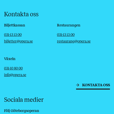
Kontakta oss
Biljettkassan
Restaurangen
Telefon
E-post
Telefon
E-post
031-13 13 00
031-13 13 00
biljetter@opera.se
restaurang@opera.se
Växeln
Telefon
E-post
031-10 80 00
info@opera.se
KONTAKTA OSS
Sociala medier
Följ Göteborgsoperan