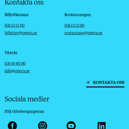
Kontakta oss
Biljettkassan
Restaurangen
Telefon
E-post
Telefon
E-post
031-13 13 00
031-13 13 00
biljetter@opera.se
restaurang@opera.se
Växeln
Telefon
E-post
031-10 80 00
info@opera.se
KONTAKTA OSS
Sociala medier
Följ Göteborgsoperan