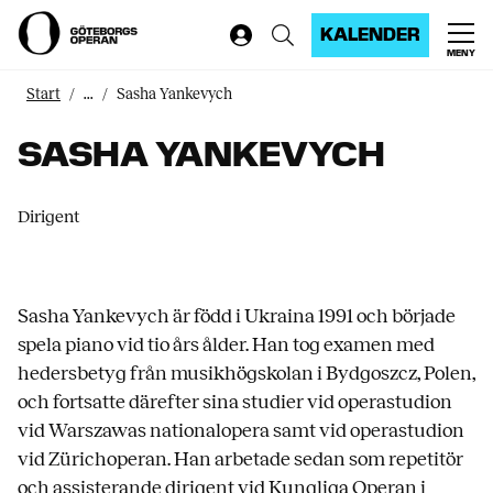
KALENDER
MENY
Start
...
Sasha Yankevych
SASHA YANKEVYCH
Dirigent
Sasha Yankevych är född i Ukraina 1991 och började
spela piano vid tio års ålder. Han tog examen med
hedersbetyg från musikhögskolan i Bydgoszcz, Polen,
och fortsatte därefter sina studier vid operastudion
vid Warszawas nationalopera samt vid operastudion
vid Zürichoperan. Han arbetade sedan som repetitör
och assisterande dirigent vid Kungliga Operan i