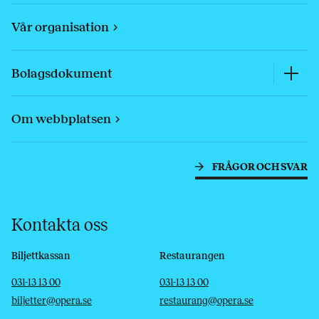
Vår organisation
Bolagsdokument
Om webbplatsen
FRÅGOR OCH SVAR
Kontakta oss
Biljettkassan
Restaurangen
Telefon
E-post
Telefon
E-post
031-13 13 00
031-13 13 00
biljetter@opera.se
restaurang@opera.se