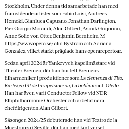
Stockholm. Under denna tid samarbetade han med
framstående artister som Fabio Luisi, Andreas
Homoki, Gianluca Capuano, Jonathan Darlington,
Pier Giorgio Morandi, Alan Gilbert, Asmik Grigorian,
Anne Sofie von Otter, Benjamin Bernheim, M
https://www.opera.se/ alin Byström och Adriana
Gonzalez, vilket starkt präglade hans operarepertoar.
Sedan april 2024 är Yankevych kapellmästare vid
Theater Bremen, där han har lett Bremens
filharmoniker i produktioner som
La clemenza di Tito
,
Kärleken till de tre apelsinerna
,
La bohème
och
Otello
.
Han har även varit Conductor Fellow vid NDR
Elbphilharmonie Orchester och arbetat nära
chefdirigenten Alan Gilbert.
Säsongen 2024/25 debuterade han vid Teatro de la
Maestranza i Sevilla, där han med kort varsel