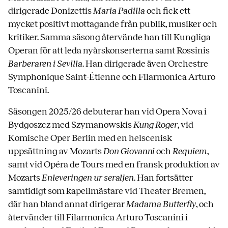
dirigerade Donizettis
Maria Padilla
och fick ett
mycket positivt mottagande från publik, musiker och
kritiker. Samma säsong återvände han till Kungliga
Operan för att leda nyårskonserterna samt Rossinis
Barberaren i Sevilla
. Han dirigerade även Orchestre
Symphonique Saint-Étienne och Filarmonica Arturo
Toscanini.
Säsongen 2025/26 debuterar han vid Opera Nova i
Bydgoszcz med Szymanowskis
Kung Roger
, vid
Komische Oper Berlin med en helscenisk
uppsättning av Mozarts
Don Giovanni
och
Requiem
,
samt vid Opéra de Tours med en fransk produktion av
Mozarts
Enleveringen ur seraljen
. Han fortsätter
samtidigt som kapellmästare vid Theater Bremen,
där han bland annat dirigerar
Madama Butterfly
, och
återvänder till Filarmonica Arturo Toscanini i