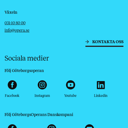
Växeln
Telefon
E-post
031-10 80 00
info@opera.se
KONTAKTA OSS
Sociala medier
Följ Göteborgsoperan
Facebook
Instagram
Youtube
Linkedin
Följ GöteborgsOperans Danskompani