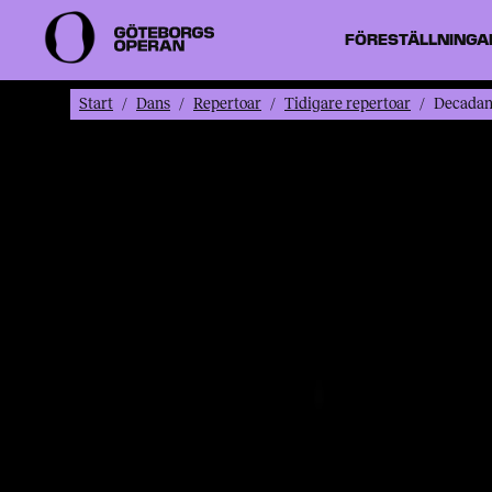
FÖRESTÄLLNINGA
Start
Dans
Repertoar
Tidigare repertoar
Decadan