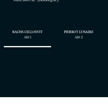
BACHS CELLOSVIT
PIERROT LUNAIRE
Akt 1
Akt 2
Cellosvit av Bach
I den första akten gestaltar två dansare den kända
commedia dell’ arte
-figuren Pierrots liv i ett skuggspel