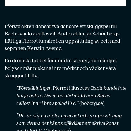
I första akten dansar två dansare ett skuggspel till
Bachs vackra cellosvit. Andra akten är Schönbergs
häftiga Pierrot lunaire i en uppsättning av och med
sopranen Kerstin Avemo.
En drömsk dubbel för mindre scener, där månljus
belyser människans inre mörker och väcker våra
skuggor till liv.
”Föreställningen
Pierrot i ljuset av Bach
kunde inte
börja bättre. Det är en nåd att få höra Bachs
cellosvit nr 1 bra spelad live.”
(boborg.se)
”Det är när en möter en artist och en uppsättning
som denna det känns självklart att skriva konst
med stort K.”
(boborg.se)