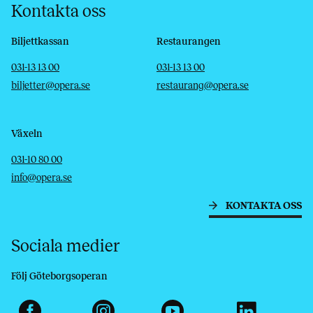
Kontakta oss
Biljettkassan
Restaurangen
Telefon
E-post
Telefon
E-post
031-13 13 00
031-13 13 00
biljetter@opera.se
restaurang@opera.se
Växeln
Telefon
E-post
031-10 80 00
info@opera.se
KONTAKTA OSS
Sociala medier
Följ Göteborgsoperan