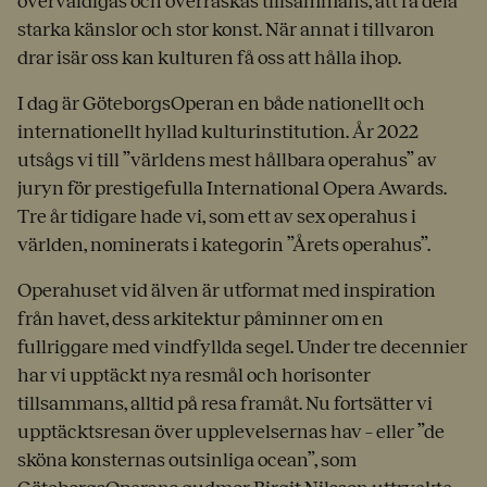
överväldigas och överraskas tillsammans, att få dela
starka känslor och stor konst. När annat i tillvaron
drar isär oss kan kulturen få oss att hålla ihop.
I dag är GöteborgsOperan en både nationellt och
internationellt hyllad kulturinstitution. År 2022
utsågs vi till ”världens mest hållbara operahus” av
juryn för prestigefulla International Opera Awards.
Tre år tidigare hade vi, som ett av sex operahus i
världen, nominerats i kategorin ”Årets operahus”.
Operahuset vid älven är utformat med inspiration
från havet, dess arkitektur påminner om en
fullriggare med vindfyllda segel. Under tre decennier
har vi upptäckt nya resmål och horisonter
tillsammans, alltid på resa framåt. Nu fortsätter vi
upptäcktsresan över upplevelsernas hav – eller ”de
sköna konsternas outsinliga ocean”, som