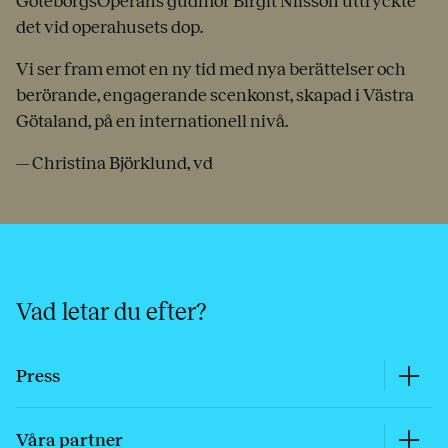
GöteborgsOperans gudmor Birgit Nilsson uttryckte
det vid operahusets dop.
Vi ser fram emot en ny tid med nya berättelser och
berörande, engagerande scenkonst, skapad i Västra
Götaland, på en internationell nivå.
— Christina Björklund, vd
Vad letar du efter?
Press
Våra partner