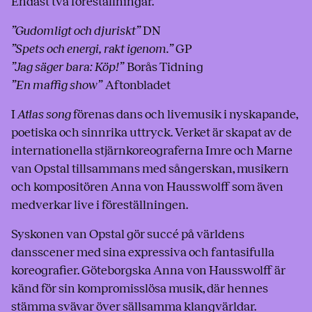
Endast två föreställningar.
”Gudomligt och djuriskt”
DN
”Spets och energi, rakt igenom.”
GP
”Jag säger bara: Köp!”
Borås Tidning
”En maffig show”
Aftonbladet
I
Atlas song
förenas dans och livemusik i nyskapande,
poetiska och sinnrika uttryck. Verket är skapat av de
internationella stjärnkoreograferna Imre och Marne
van Opstal tillsammans med sångerskan, musikern
och kompositören Anna von Hausswolff som även
medverkar live i föreställningen.
Syskonen van Opstal gör succé på världens
dansscener med sina expressiva och fantasifulla
koreografier. Göteborgska Anna von Hausswolff är
känd för sin kompromisslösa musik, där hennes
stämma svävar över sällsamma klangvärldar.