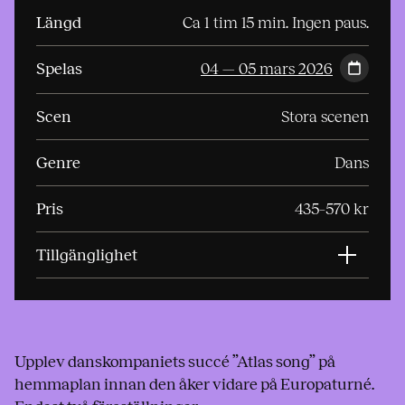
Längd
Ca 1 tim 15 min. Ingen paus.
Spelas
04 — 05 mars 2026
Scen
Stora scenen
Genre
Dans
Pris
435–570 kr
Tillgänglighet
Upplev danskompaniets succé ”Atlas song” på
hemmaplan innan den åker vidare på Europaturné.