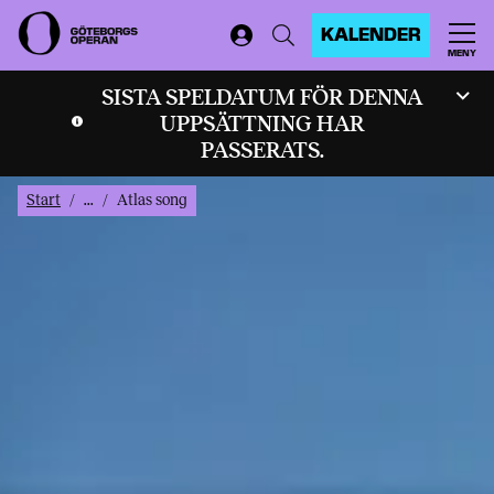
KALENDER
MENY
SISTA SPELDATUM FÖR DENNA
UPPSÄTTNING HAR
PASSERATS.
Start
...
Atlas song