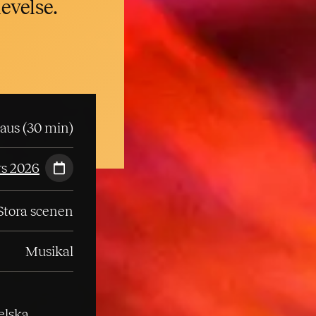
evelse.
paus (30 min)
rs 2026
Stora scenen
Musikal
elska.