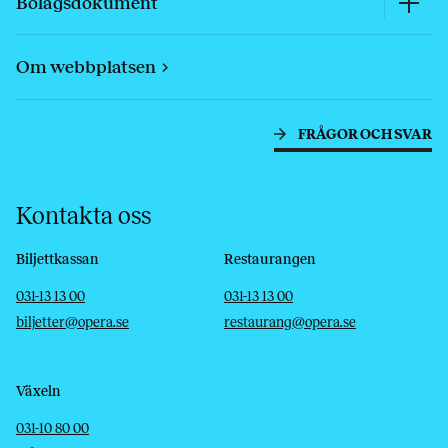
Bolagsdokument
Om webbplatsen
FRÅGOR OCH SVAR
Kontakta oss
Biljettkassan
Restaurangen
Telefon
E-post
Telefon
E-post
031-13 13 00
031-13 13 00
biljetter@opera.se
restaurang@opera.se
Växeln
Telefon
E-post
031-10 80 00