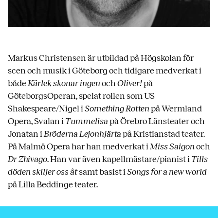
Markus Christensen är utbildad på Högskolan för
scen och musik i Göteborg och tidigare medverkat i
både
Kärlek skonar ingen
och
Oliver!
på
GöteborgsOperan, spelat rollen som US
Shakespeare/Nigel i
Something Rotten
på Wermland
Opera, Svalan i
Tummelisa
på Örebro Länsteater och
Jonatan i
Bröderna
Lejonhjärta
på Kristianstad teater.
På Malmö Opera har han medverkat i
Miss Saigon
och
Dr Zhivago
. Han var även kapellmästare/pianist i
Tills
döden skiljer oss åt
samt basist i
Songs for a new world
på Lilla Beddinge teater.