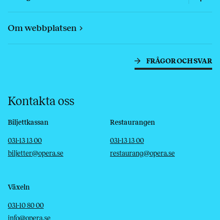
Om webbplatsen
FRÅGOR OCH SVAR
Kontakta oss
Biljettkassan
Restaurangen
Telefon
E-post
Telefon
E-post
031-13 13 00
031-13 13 00
biljetter@opera.se
restaurang@opera.se
Växeln
Telefon
E-post
031-10 80 00
info@opera.se