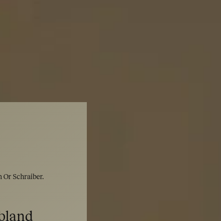
h Or Schraiber.
 bland