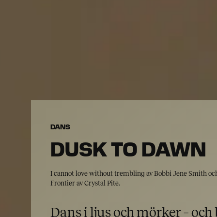
DANS
DUSK TO DAWN
I cannot love without trembling av Bobbi Jene Smith oc
Frontier av Crystal Pite.
Dans i ljus och mörker – och