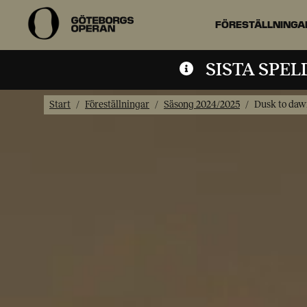
FÖRESTÄLLNINGA
SISTA SPE
Start
Föreställningar
Säsong 2024/2025
Dusk to daw