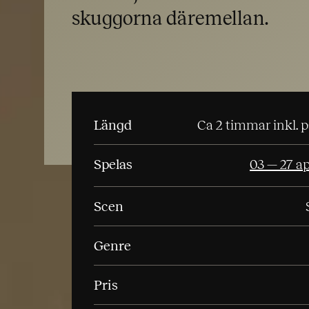
skuggorna däremellan.
Längd
Ca 2 timmar inkl. 
Spelas
03 — 27 ap
Scen
Genre
Pris