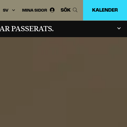
SÖK
KALENDER
MINA SIDOR
Välj
språk:
AR PASSERATS.