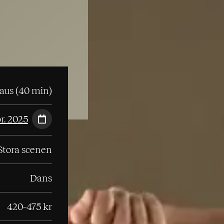
paus (40 min)
r. 2025
Stora scenen
Dans
420–475 kr