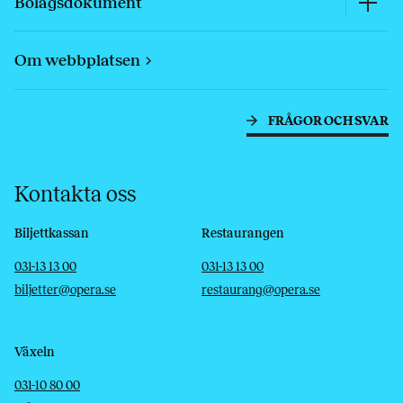
Bolagsdokument
Om webbplatsen
FRÅGOR OCH SVAR
Kontakta oss
Biljettkassan
Restaurangen
Telefon
E-post
Telefon
E-post
031-13 13 00
031-13 13 00
biljetter@opera.se
restaurang@opera.se
Växeln
Telefon
E-post
031-10 80 00