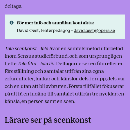
deltaga.
För mer info och anmälan kontakta:
David Oest, teaterpedagog –
david.oest@opera.se
Tala scenkonst – tala liv
är en samtalsmetod utarbetad
inom Sensus studieförbund, och som ursprungligen
hette
Tala film – tala liv
. Deltagarna ser en film eller en
föreställning och samtalar utifrån sina egna
erfarenheter, tankar och känslor, dels i grupp, dels var
och en utan att bli avbruten. Första tillfället fokuserar
på att få en ingång till samtalet utifrån tre nycklar: en
känsla, en person samt en scen.
Lärare ser på scenkonst