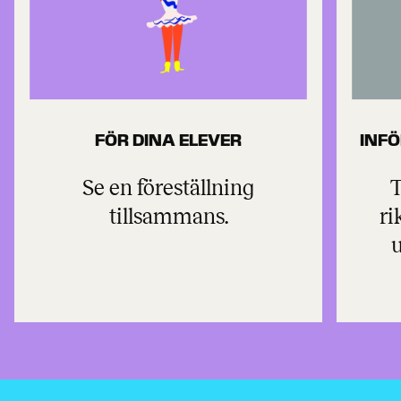
FÖR DINA ELEVER
INF
Se en föreställning
T
tillsammans.
ri
u