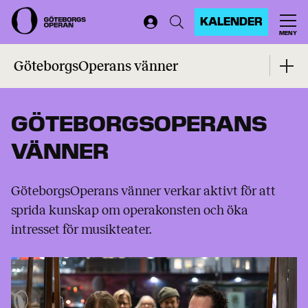
KALENDER
MENY
Start
...
GöteborgsOperans vänner
GöteborgsOperans vänner
GÖTEBORGSOPERANS
VÄNNER
GöteborgsOperans vänner verkar aktivt för att
sprida kunskap om operakonsten och öka
intresset för musikteater.