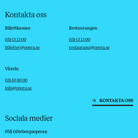
Kontakta oss
Biljettkassan
Restaurangen
Telefon
E-post
Telefon
E-post
031-13 13 00
031-13 13 00
biljetter@opera.se
restaurang@opera.se
Växeln
Telefon
E-post
031-10 80 00
info@opera.se
KONTAKTA OSS
Sociala medier
Följ Göteborgsoperan