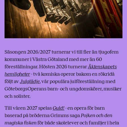
Säsongen 2026/2027 turnerar vi till fler än tjugofem
kommuner i Västra Götaland med mer än 60
föreställningar. Hösten 2026 turnerar
Äktenskapets
hemligheter
- två komiska operor bakom en rökridå
följt av
Julglädje
, vår populära julföreställning med
GöteborgsOperans barn- och ungdomskörer, musiker
och solister.
Till våren 2027 spelas
Guld!
- en opera för barn
baserad på bröderna Grimms saga
Pojken och den
magiska fisken
för både skolelever och familjer i hela