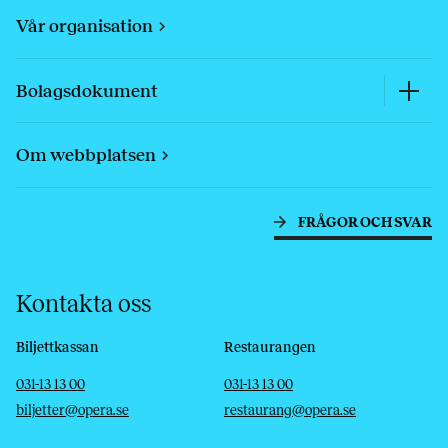
Vår organisation
Bolagsdokument
Om webbplatsen
FRÅGOR OCH SVAR
Kontakta oss
Biljettkassan
Restaurangen
Telefon
E-post
Telefon
E-post
031-13 13 00
031-13 13 00
biljetter@opera.se
restaurang@opera.se