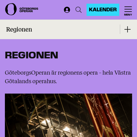
KALENDER
MENY
Start
...
Regionen
Regionen
REGIONEN
GöteborgsOperan är regionens opera – hela Västra
Götalands operahus.