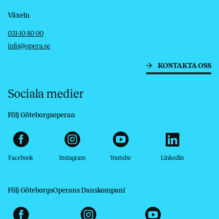
Växeln
Telefon
E-post
031-10 80 00
info@opera.se
KONTAKTA OSS
Sociala medier
Följ Göteborgsoperan
Facebook
Instagram
Youtube
Linkedin
Följ GöteborgsOperans Danskompani