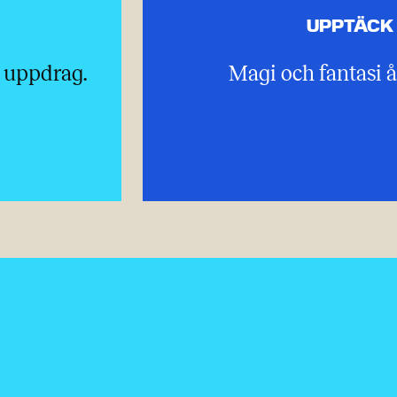
A
UPPTÄCK
t uppdrag.
Magi och fantasi å