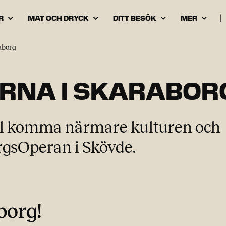
R
MAT OCH DRYCK
DITT BESÖK
MER
|
aborg
RNA I SKARABOR
ill komma närmare kulturen och
gsOperan i Skövde.
borg!