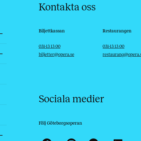
Kontakta oss
Biljettkassan
Restaurangen
Telefon
E-post
Telefon
E-post
031-13 13 00
031-13 13 00
biljetter@opera.se
restaurang@opera.
Sociala medier
Följ Göteborgsoperan