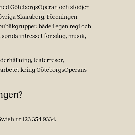
 med GöteborgsOperan och stödjer
övriga Skaraborg. Föreningen
ublikgrupper, både i egen regi och
sprida intresset för sång, musik,
erhållning, teaterresor,
 i arbetet kring GöteborgsOperans
ingen?
wish nr 123 354 9334.