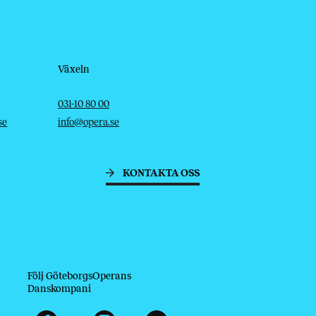
Växeln
Telefon
E-post
031-10 80 00
se
info@opera.se
KONTAKTA OSS
Följ GöteborgsOperans
Danskompani