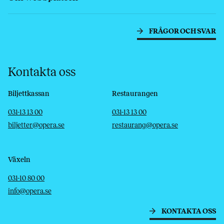
FRÅGOR OCH SVAR
Kontakta oss
Biljettkassan
Restaurangen
Telefon
E-post
Telefon
E-post
031-13 13 00
031-13 13 00
biljetter@opera.se
restaurang@opera.se
Växeln
Telefon
E-post
031-10 80 00
info@opera.se
KONTAKTA OSS