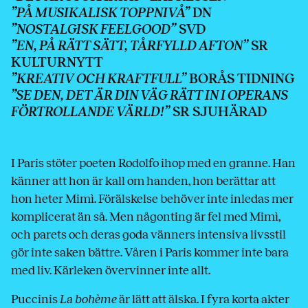
”PÅ MUSIKALISK TOPPNIVÅ”
DN
”NOSTALGISK FEELGOOD”
SVD
”EN, PÅ RÄTT SÄTT, TÅRFYLLD AFTON”
SR
KULTURNYTT
”KREATIV OCH KRAFTFULL”
BORÅS TIDNING
”SE DEN, DET ÄR DIN VÄG RÄTT IN I OPERANS
FÖRTROLLANDE VÄRLD!”
SR SJUHÄRAD
I Paris stöter poeten Rodolfo ihop med en granne. Han
känner att hon är kall om handen, hon berättar att
hon heter Mimì. Förälskelse behöver inte inledas mer
komplicerat än så. Men någonting är fel med Mimì,
och parets och deras goda vänners intensiva livsstil
gör inte saken bättre. Våren i Paris kommer inte bara
med liv. Kärleken övervinner inte allt.
Puccinis
La bohème
är lätt att älska. I fyra korta akter