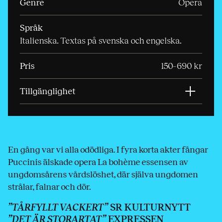
Genre
Opera
Språk
Italienska. Textas på svenska och engelska.
Pris
150–690 kr
Tillgänglighet
En gång var vi alla odödliga. I fyra korta akter fångar
Puccinis älskade opera La bohème essensen av
ungdomsårens vårdslöshet, där själva ungdomen
strålar, falnar och dör.
”TÅRFYLLT VACKERT”
SR KULTURNYTT
”DET ÄR STORARTAT”
EXPRESSEN