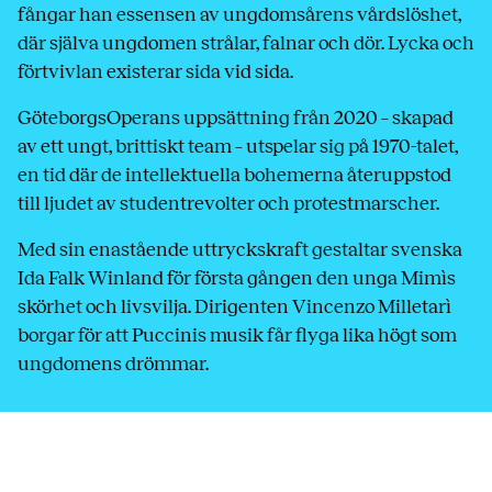
fångar han essensen av ungdomsårens vårdslöshet,
där själva ungdomen strålar, falnar och dör. Lycka och
förtvivlan existerar sida vid sida.
GöteborgsOperans uppsättning från 2020 – skapad
av ett ungt, brittiskt team – utspelar sig på 1970-talet,
en tid där de intellektuella bohemerna återuppstod
till ljudet av studentrevolter och protestmarscher.
Med sin enastående uttryckskraft gestaltar svenska
Ida Falk Winland för första gången den unga Mimìs
skörhet och livsvilja. Dirigenten Vincenzo Milletarì
borgar för att Puccinis musik får flyga lika högt som
ungdomens drömmar.