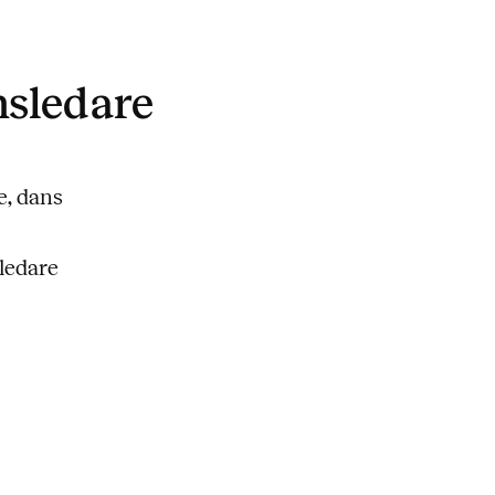
nsledare
e, dans
ledare