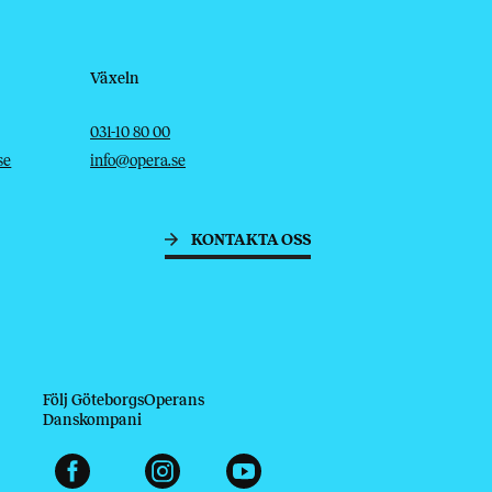
Växeln
Telefon
E-post
031-10 80 00
se
info@opera.se
KONTAKTA OSS
Följ GöteborgsOperans
Danskompani