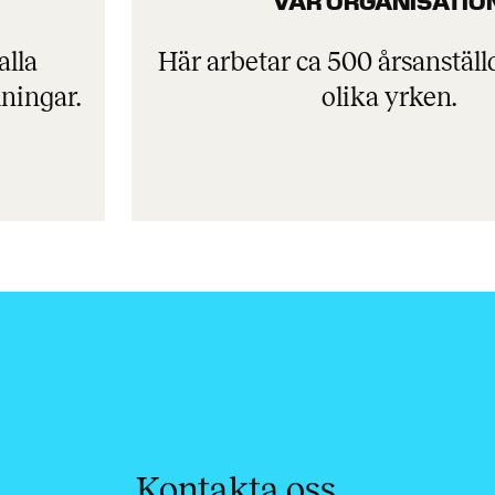
VÅR ORGANISATIO
alla
Här arbetar ca 500 årsanstäl
ningar.
olika yrken.
Kontakta oss