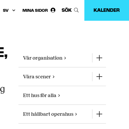
SÖK
KALENDER
MINA SIDOR
Välj
språk:
,
Vår organisation
Våra scener
ng
Ett hus för alla
Ett hållbart operahus