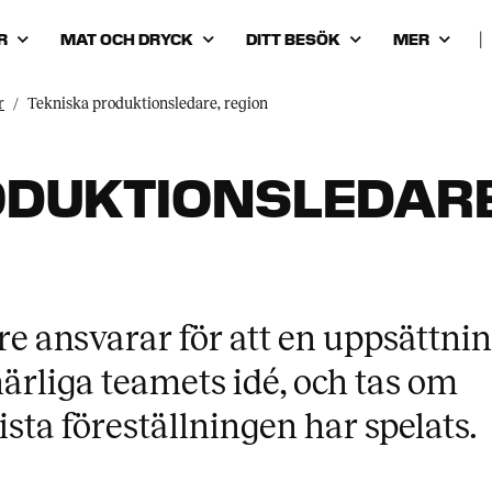
R
MAT OCH DRYCK
DITT BESÖK
MER
|
r
Tekniska produktionsledare, region
ODUKTIONSLEDARE
e ansvarar för att en uppsättni
närliga teamets idé, och tas om
sista föreställningen har spelats.