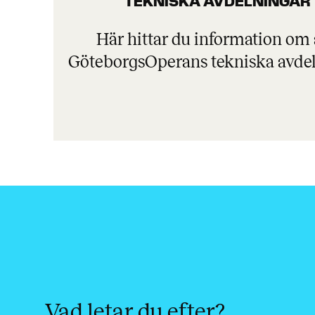
TEKNISKA AVDELNINGAR
Här hittar du information om 
GöteborgsOperans tekniska avdel
Vad letar du efter?