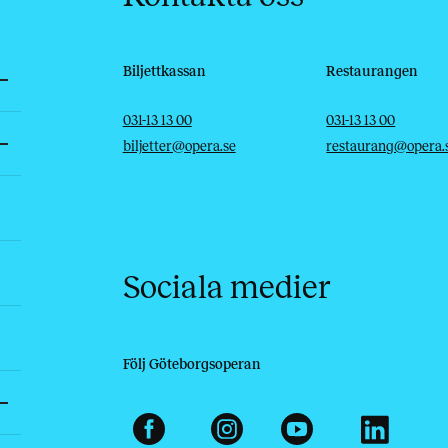
Biljettkassan
Restaurangen
Telefon
E-post
Telefon
E-post
031-13 13 00
031-13 13 00
biljetter@opera.se
restaurang@opera.
Sociala medier
Följ Göteborgsoperan