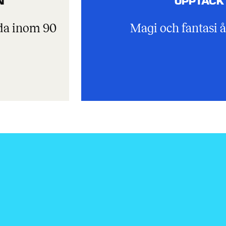
N
UPPTÄCK
lda inom 90
Magi och fantasi å